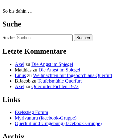
So bis dahin …
Suche
Suche
Letzte Kommentare
Axel
zu
Die Angst im Spiegel
Matthias
zu
Die Angst im Spiegel
Linus
zu
Weihnachten mit Ingeborch aus Querfurt
B.Jacob
zu
Teufelsmühle Querfurt
Axel
zu
Querfurter Fichten 1973
Links
Eselsstieg Forum
Myrivanuru (facebook-Gruppe)
Querfurt und Umgebung (facebook-Gruppe)
Archiv