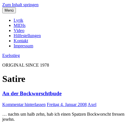
Zum Inhalt springen
Menü
Lyrik
MIDIs
Video
Hilfestellungen
Kontakt
Impressum
Eselsstieg
ORIGINAL SINCE 1978
Satire
An der Bockworschtbude
Kommentar hinterlassen
Freitag 4. Januar 2008
Axel
… nachts um halb zehn, hab ich einen Spatzen Bockworscht fressen
jesehn.