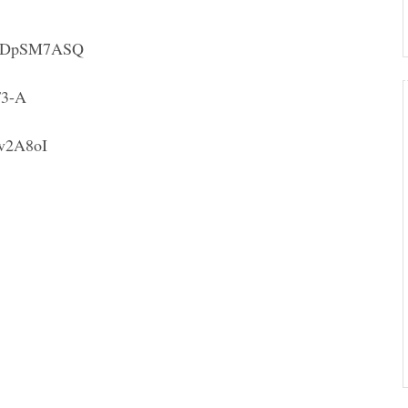
XJMDpSM7ASQ
F3-A
Mv2A8oI