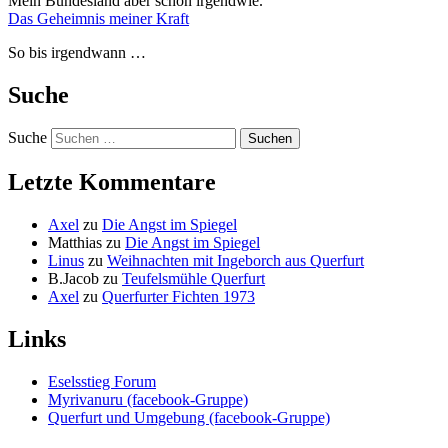
Mein Bundesland aber schon irgendwie.
Das Geheimnis meiner Kraft
So bis irgendwann …
Suche
Suche
Letzte Kommentare
Axel
zu
Die Angst im Spiegel
Matthias
zu
Die Angst im Spiegel
Linus
zu
Weihnachten mit Ingeborch aus Querfurt
B.Jacob
zu
Teufelsmühle Querfurt
Axel
zu
Querfurter Fichten 1973
Links
Eselsstieg Forum
Myrivanuru (facebook-Gruppe)
Querfurt und Umgebung (facebook-Gruppe)