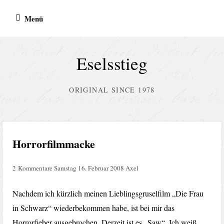
Zum
Menü
Inhalt
springen
Eselsstieg
ORIGINAL SINCE 1978
Horrorfilmmacke
2 Kommentare
Samstag 16. Februar 2008
Axel
Nachdem ich kürzlich meinen Lieblingsgruselfilm „Die Frau
in Schwarz“ wiederbekommen habe, ist bei mir das
Horrorfieber ausgebrochen. Derzeit ist es „Saw“. Ich weiß