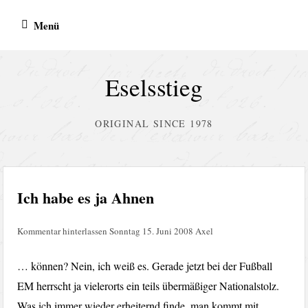
Zum
Menü
Inhalt
springen
Eselsstieg
ORIGINAL SINCE 1978
Ich habe es ja Ahnen
Kommentar hinterlassen
Sonntag 15. Juni 2008
Axel
… können? Nein, ich weiß es. Gerade jetzt bei der Fußball
EM herrscht ja vielerorts ein teils übermäßiger Nationalstolz.
Was ich immer wieder erheiternd finde, man kommt mit