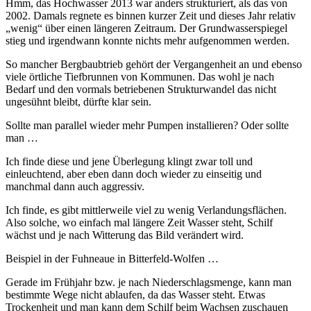
Hmm, das Hochwasser 2013 war anders strukturiert, als das von
2002. Damals regnete es binnen kurzer Zeit und dieses Jahr relativ
„wenig“ über einen längeren Zeitraum. Der Grundwasserspiegel
stieg und irgendwann konnte nichts mehr aufgenommen werden.
So mancher Bergbaubtrieb gehört der Vergangenheit an und ebenso
viele örtliche Tiefbrunnen von Kommunen. Das wohl je nach
Bedarf und den vormals betriebenen Strukturwandel das nicht
ungesühnt bleibt, dürfte klar sein.
Sollte man parallel wieder mehr Pumpen installieren? Oder sollte
man …
Ich finde diese und jene Überlegung klingt zwar toll und
einleuchtend, aber eben dann doch wieder zu einseitig und
manchmal dann auch aggressiv.
Ich finde, es gibt mittlerweile viel zu wenig Verlandungsflächen.
Also solche, wo einfach mal längere Zeit Wasser steht, Schilf
wächst und je nach Witterung das Bild verändert wird.
Beispiel in der Fuhneaue in Bitterfeld-Wolfen …
Gerade im Frühjahr bzw. je nach Niederschlagsmenge, kann man
bestimmte Wege nicht ablaufen, da das Wasser steht. Etwas
Trockenheit und man kann dem Schilf beim Wachsen zuschauen