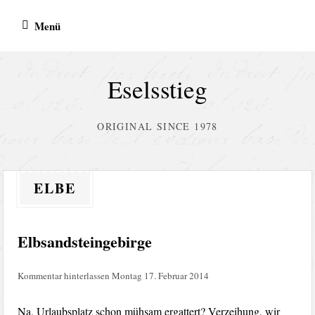
Zum
Menü
Inhalt
springen
Eselsstieg
ORIGINAL SINCE 1978
ELBE
Elbsandsteingebirge
Kommentar hinterlassen
Montag 17. Februar 2014
Na, Urlaubsplatz schon mühsam ergattert? Verzeihung, wir