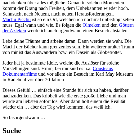
nachdenken über alles mögliche. Genau in solchen Momenten
kommt der Drang nach Freiheit, dem Unbekannten wieder hoch.
Sehnsucht nach Neuem, nach neuen Herausforderungen.
Machu Picchu
ist so ein Ort, welchen ich nochmal unbedingt sehen
muss. Egal wann und wie. Es folgen die
Olmeken
und den
Göttern
der Azteken
werde ich auch irgendwann einen Besuch abstatten.
Lebe deine Träume und arbeite daran. Dann werden sie wahr. Die
Macht der Bücher kann grenzenlos sein. Ein weiterer uralter Traum
von mir ist das Auswandern bzw. ein Dasein als Globetrotter.
Jeder hat ja bestimmte Idole, welche die Auslöser für solche
Vorstellungen sind. Hmm, bei mir sind es u.a.
Cousteaus
Dokumentarfilme
und vor allem ein Besuch im Karl May Museum
in Radebeul vor über 20 Jahren.
Dieses Gefühl … einfach eine Stunde für sich zu haben, darüber
nachzudenken. Das kribbelt wie die erste große Liebe und man
würde am liebsten sofort los. Aber dann holt einem die Realität
wieder ein … aber der Tag wird kommen, das weiß ich.
So bis irgendwann …
Suche