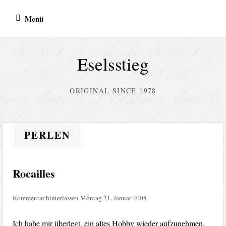
Zum
Menü
Inhalt
springen
Eselsstieg
ORIGINAL SINCE 1978
PERLEN
Rocailles
Kommentar hinterlassen
Montag 21. Januar 2008
Ich habe mir überlegt, ein altes Hobby wieder aufzunehmen.