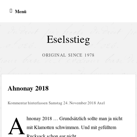
Zum
Menü
Inhalt
springen
Eselsstieg
ORIGINAL SINCE 1978
Ahnonay 2018
Kommentar hinterlassen
Samstag 24. November 2018
Axel
A
hnonay 2018 … Grundsätzlich sollte man ja nicht
mit Klamotten schwimmen. Und mit gefülltem
Rucksack schon gar nicht.