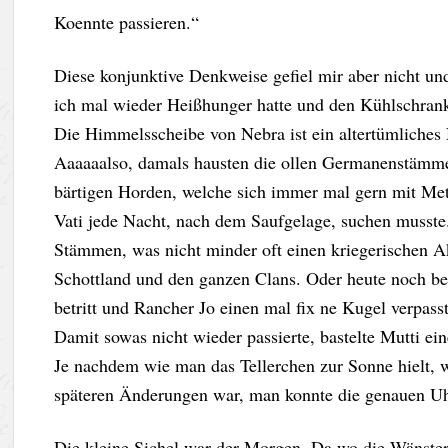
Koennte passieren.“
Diese konjunktive Denkweise gefiel mir aber nicht und
ich mal wieder Heißhunger hatte und den Kühlschrank 
Die Himmelsscheibe von Nebra ist ein altertümliches 
Aaaaaalso, damals hausten die ollen Germanenstämme 
bärtigen Horden, welche sich immer mal gern mit Met 
Vati jede Nacht, nach dem Saufgelage, suchen musste. 
Stämmen, was nicht minder oft einen kriegerischen A
Schottland und den ganzen Clans. Oder heute noch b
betritt und Rancher Jo einen mal fix ne Kugel verpasst
Damit sowas nicht wieder passierte, bastelte Mutti ei
Je nachdem wie man das Tellerchen zur Sonne hielt,
späteren Änderungen war, man konnte die genauen U
Die kleine Sichel war der Morgen. Da wo die Wänste