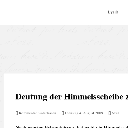
Zum
Inhalt
Lyrik
springen
Deutung der Himmelsscheibe 
Kommentar hinterlassen
Dienstag 4. August 2009
Axel
Nach neusten Erkenntnissen, hat wohl die Himmelssc