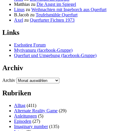
Matthias
zu
Die Angst im Spiegel
Linus
zu
Weihnachten mit Ingeborch aus Querfurt
B.Jacob
zu
Teufelsmühle Querfurt
Axel
zu
Querfurter Fichten 1973
Links
Eselsstieg Forum
Myrivanuru (facebook-Gruppe)
Querfurt und Umgebung (facebook-Gruppe)
Archiv
Archiv
Rubriken
Alltag
(411)
Alternate Reality Game
(29)
Anleitungen
(5)
Episoden
(27)
Imaginary number
(135)