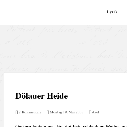
Zum
Inhalt
Lyrik
springen
Dölauer Heide
2 Kommentare
Montag 19. Mai 2008
Axel
Gestern lautete es: „Es gibt kein schlechtes Wetter, n