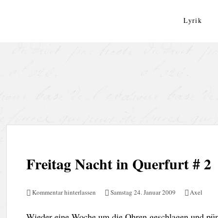
Zum
Inhalt
Lyrik
springen
Freitag Nacht in Querfurt # 2
Kommentar hinterlassen
Samstag 24. Januar 2009
Axel
Wieder eine Woche um die Ohren geschlagen und pünkt