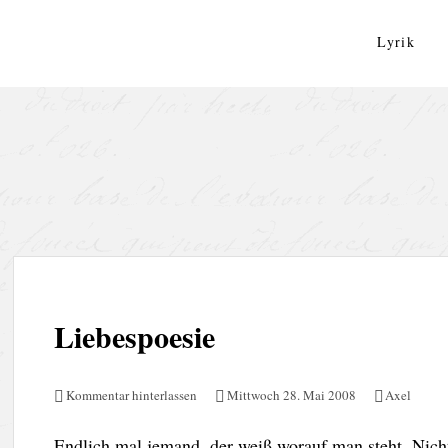
Zum
Inhalt
Lyrik
springen
Liebespoesie
Kommentar hinterlassen
Mittwoch 28. Mai 2008
Axel
Endlich mal jemand, der weiß worauf man steht. Nich