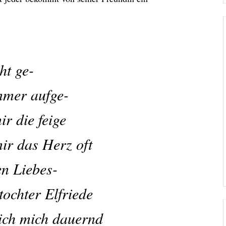
ht ge-
mmer aufge-
ir die feige
mir das Herz oft
en Liebes-
ochter Elfriede
 ich mich dauernd