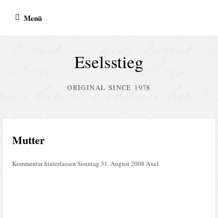
Zum
Menü
Inhalt
springen
Eselsstieg
ORIGINAL SINCE 1978
Mutter
Kommentar hinterlassen
Sonntag 31. August 2008
Axel