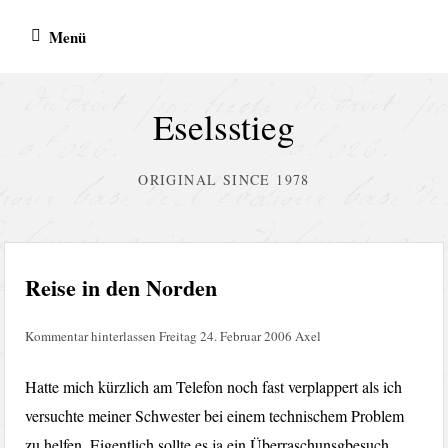
Zum
Menü
Inhalt
springen
Eselsstieg
ORIGINAL SINCE 1978
Reise in den Norden
Kommentar hinterlassen
Freitag 24. Februar 2006
Axel
Hatte mich kürzlich am Telefon noch fast verplappert als ich
versuchte meiner Schwester bei einem technischem Problem
zu helfen. Eigentlich sollte es ja ein Überraschunsgbesuch