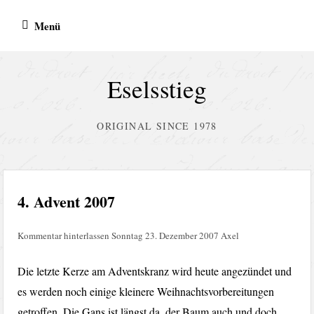
Zum
Menü
Inhalt
springen
Eselsstieg
ORIGINAL SINCE 1978
4. Advent 2007
Kommentar hinterlassen
Sonntag 23. Dezember 2007
Axel
Die letzte Kerze am Adventskranz wird heute angezündet und
es werden noch einige kleinere Weihnachtsvorbereitungen
getroffen. Die Gans ist längst da, der Baum auch und doch