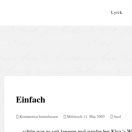
Zum
Inhalt
Lyrik
springen
Einfach
Kommentar hinterlassen
Mittwoch 11. Mai 2005
Axel
… schön war es seit langem mal wieder bei Klyx´s W