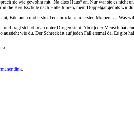
sprach sie wie gewohnt mit „Na altes Haus“ an. Nur war sie es nicht u
ir in die Berufsschule nach Halle fuhren, mein Doppelgänger als wir d
chaut, Bild auch und erstmal erschrocken. Im ersten Moment … Was wil
it und fragt sich ob man unter Drogen steht. Aber jeder Mensch hat e
so aussieht wie du. Der Schreck ist auf jeden Fall erstmal da. Es gibt h
de!
rmanentlink
.