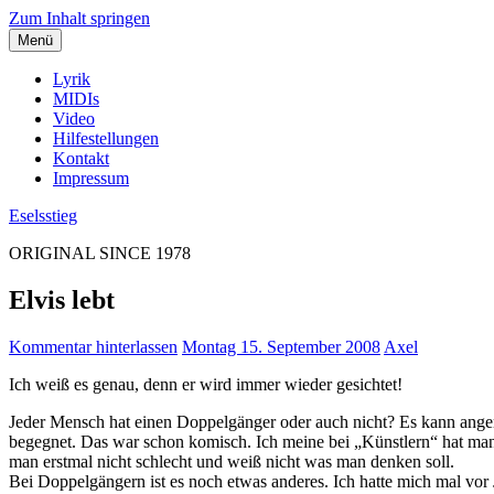
Zum Inhalt springen
Menü
Lyrik
MIDIs
Video
Hilfestellungen
Kontakt
Impressum
Eselsstieg
ORIGINAL SINCE 1978
Elvis lebt
Kommentar hinterlassen
Montag 15. September 2008
Axel
Ich weiß es genau, denn er wird immer wieder gesichtet!
Jeder Mensch hat einen Doppelgänger oder auch nicht? Es kann angen
begegnet. Das war schon komisch. Ich meine bei „Künstlern“ hat man
man erstmal nicht schlecht und weiß nicht was man denken soll.
Bei Doppelgängern ist es noch etwas anderes. Ich hatte mich mal vor 