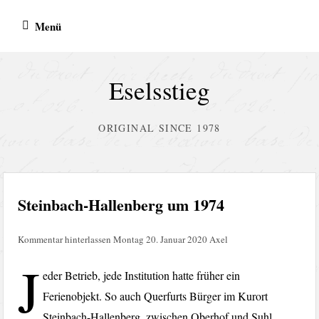
Zum
Menü
Inhalt
springen
Eselsstieg
ORIGINAL SINCE 1978
Steinbach-Hallenberg um 1974
Kommentar hinterlassen
Montag 20. Januar 2020
Axel
J
eder Betrieb, jede Institution hatte früher ein
Ferienobjekt. So auch Querfurts Bürger im Kurort
Steinbach-Hallenberg, zwischen Oberhof und Suhl